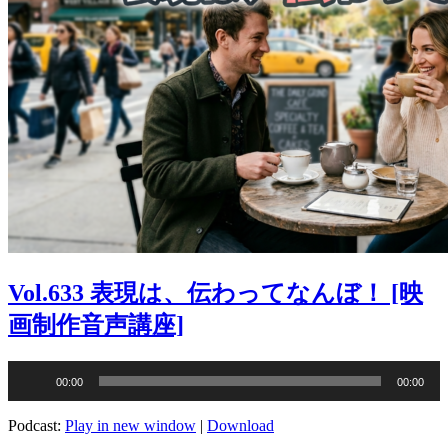
Vol.633 表現は、伝わってなんぼ！ [映
画制作音声講座]
音
00:00
00:00
声
プ
Podcast:
Play in new window
|
Download
レ