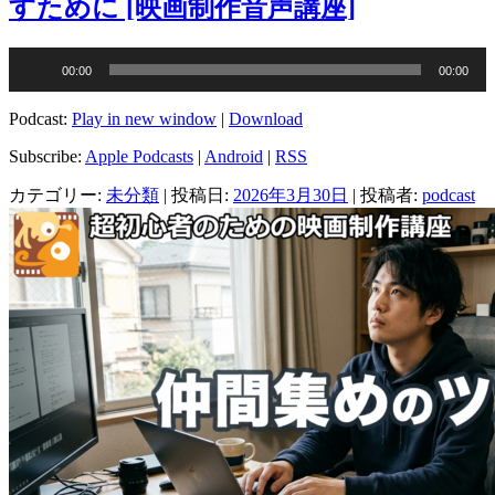
すために [映画制作音声講座]
音
00:00
00:00
声
プ
Podcast:
Play in new window
|
Download
レ
ー
Subscribe:
Apple Podcasts
|
Android
|
RSS
ヤ
カテゴリー:
未分類
| 投稿日:
2026年3月30日
|
投稿者:
podcast
ー