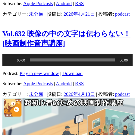
ー
Subscribe:
Apple Podcasts
|
Android
|
RSS
ヤ
カテゴリー:
未分類
| 投稿日:
2026年4月21日
|
投稿者:
podcast
ー
Vol.632 映像の中の文字は伝わらない！
[映画制作音声講座]
音
00:00
00:00
声
プ
Podcast:
Play in new window
|
Download
レ
ー
Subscribe:
Apple Podcasts
|
Android
|
RSS
ヤ
カテゴリー:
未分類
| 投稿日:
2026年4月13日
|
投稿者:
podcast
ー