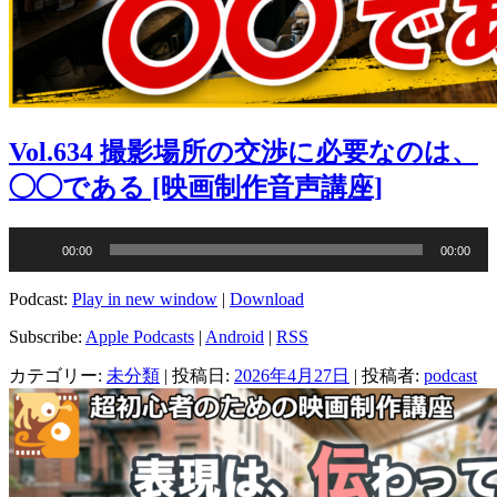
Vol.634 撮影場所の交渉に必要なのは、
◯◯である [映画制作音声講座]
音
00:00
00:00
声
プ
Podcast:
Play in new window
|
Download
レ
ー
Subscribe:
Apple Podcasts
|
Android
|
RSS
ヤ
カテゴリー:
未分類
| 投稿日:
2026年4月27日
|
投稿者:
podcast
ー