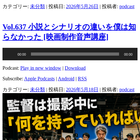
ヤ
カテゴリー:
未分類
| 投稿日:
2026年5月26日
|
投稿者:
podcast
ー
Vol.637 小説とシナリオの違いを僕は知
らなかった [映画制作音声講座]
音
00:00
00:00
声
プ
Podcast:
Play in new window
|
Download
レ
ー
Subscribe:
Apple Podcasts
|
Android
|
RSS
ヤ
カテゴリー:
未分類
| 投稿日:
2026年5月18日
|
投稿者:
podcast
ー