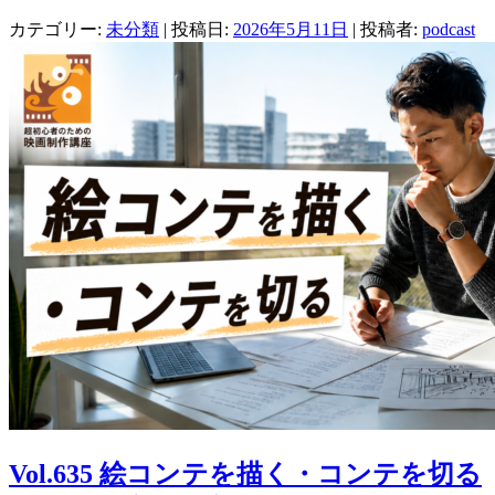
ヤ
カテゴリー:
未分類
| 投稿日:
2026年5月11日
|
投稿者:
podcast
ー
Vol.635 絵コンテを描く・コンテを切る