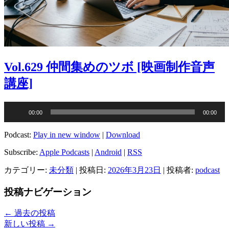
Vol.629 仲間集めのツボ [映画制作音声
講座]
音
00:00
00:00
声
プ
Podcast:
Play in new window
|
Download
レ
ー
Subscribe:
Apple Podcasts
|
Android
|
RSS
ヤ
カテゴリー:
未分類
| 投稿日:
2026年3月23日
|
投稿者:
podcast
ー
投稿ナビゲーション
←
過去の投稿
新しい投稿
→