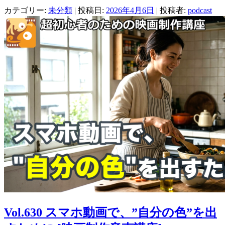
ヤ
カテゴリー:
未分類
| 投稿日:
2026年4月6日
|
投稿者:
podcast
ー
Vol.630 スマホ動画で、”自分の色”を出