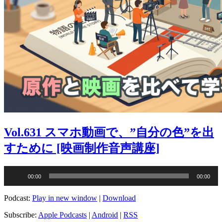
Vol.631 スマホ動画で、”自分の色”を出
すために [映画制作音声講座]
音
00:00
00:00
声
プ
Podcast:
Play in new window
|
Download
レ
ー
Subscribe:
Apple Podcasts
|
Android
|
RSS