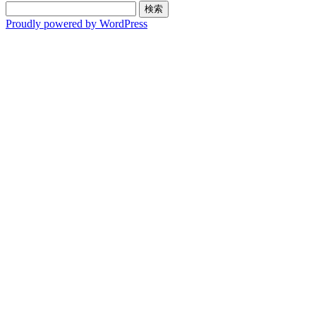
検
索:
Proudly powered by WordPress