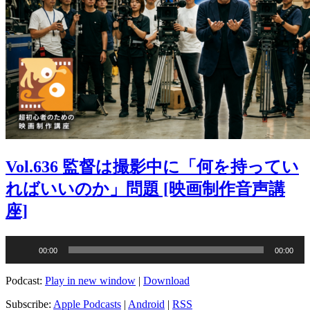
Vol.636 監督は撮影中に「何を持ってい
ればいいのか」問題 [映画制作音声講
座]
音
00:00
00:00
声
プ
Podcast:
Play in new window
|
Download
レ
ー
Subscribe:
Apple Podcasts
|
Android
|
RSS