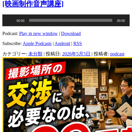
[映画制作音声講座]
音
00:00
00:00
声
プ
Podcast:
Play in new window
|
Download
レ
ー
Subscribe:
Apple Podcasts
|
Android
|
RSS
ヤ
カテゴリー:
未分類
| 投稿日:
2026年5月5日
|
投稿者:
podcast
ー