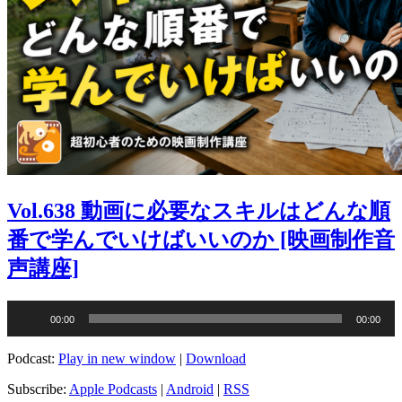
Vol.638 動画に必要なスキルはどんな順
番で学んでいけばいいのか [映画制作音
声講座]
音
00:00
00:00
声
プ
Podcast:
Play in new window
|
Download
レ
ー
Subscribe:
Apple Podcasts
|
Android
|
RSS