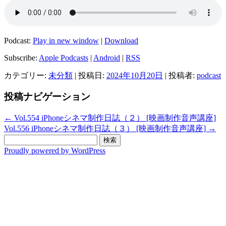
Podcast:
Play in new window
|
Download
Subscribe:
Apple Podcasts
|
Android
|
RSS
カテゴリー:
未分類
| 投稿日:
2024年10月20日
|
投稿者:
podcast
投稿ナビゲーション
←
Vol.554 iPhoneシネマ制作日誌（２） [映画制作音声講座]
Vol.556 iPhoneシネマ制作日誌（３） [映画制作音声講座]
→
検
索:
Proudly powered by WordPress