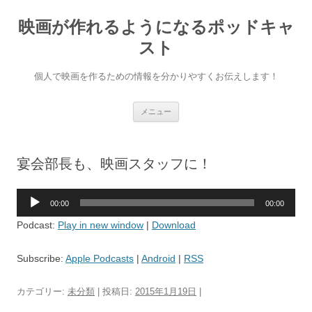
映画が作れるようになるポッドキャ
スト
個人で映画を作るための情報を分かりやすくお伝えします！
コ
メニュー
ン
テ
ン
ツ
へ
宴会部長も、映画スタッフに！
ス
キ
ッ
プ
音
00:00
00:00
声
Podcast:
Play in new window
|
Download
プ
レ
Subscribe:
Apple Podcasts
|
Android
|
RSS
ー
ヤ
カテゴリー:
未分類
| 投稿日:
2015年1月19日
|
ー