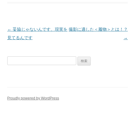
投
←
妥協じゃないんです、現実を
撮影に適した＜履物＞とは！？
稿
見てるんです
→
ナ
ビ
検
ゲ
索:
ー
シ
ョ
ン
Proudly powered by WordPress