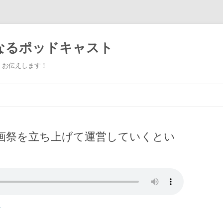
なるポッドキャスト
くお伝えします！
コ
ン
テ
ン
ツ
へ
ス
画祭を立ち上げて運営していくとい
キ
ッ
プ
d