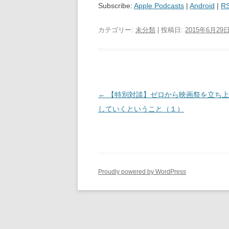
Subscribe:
Apple Podcasts
|
Android
|
R
カテゴリー:
未分類
| 投稿日:
2015年6月29
投
←
【特別対談】ゼロから映画祭を立ち上
稿
していくということ（１）
ナ
ビ
ゲ
ー
Proudly powered by WordPress
シ
ョ
ン