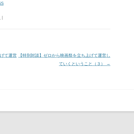
SS
日
|
げて運営
【特別対談】ゼロから映画祭を立ち上げて運営し
ていくということ（３）
→