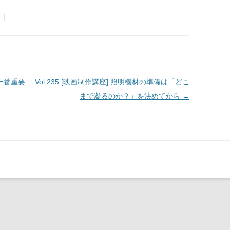
日
|
、一番重要
Vol.235 [映画制作講座] 照明機材の準備は「どこ
まで凝るのか？」を決めてから
→