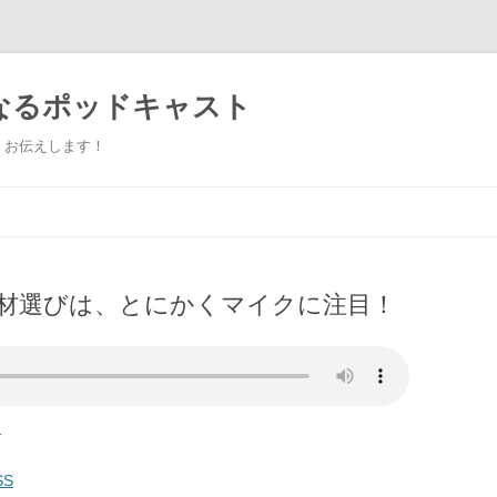
なるポッドキャスト
くお伝えします！
コ
ン
テ
ン
ツ
へ
ス
座] 機材選びは、とにかくマイクに注目！
キ
ッ
プ
d
SS