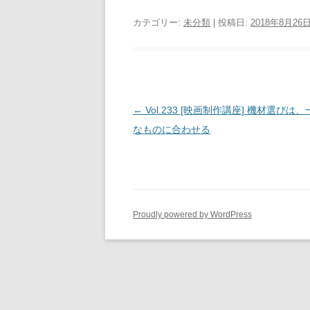
カテゴリー:
未分類
| 投稿日:
2018年8月26
投
←
Vol.233 [映画制作講座] 機材選びは
稿
なものに合わせる
ナ
ビ
ゲ
ー
Proudly powered by WordPress
シ
ョ
ン