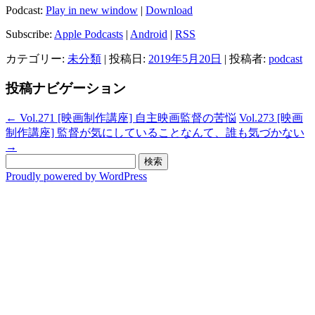
Podcast:
Play in new window
|
Download
Subscribe:
Apple Podcasts
|
Android
|
RSS
カテゴリー:
未分類
| 投稿日:
2019年5月20日
|
投稿者:
podcast
投稿ナビゲーション
←
Vol.271 [映画制作講座] 自主映画監督の苦悩
Vol.273 [映画
制作講座] 監督が気にしていることなんて、誰も気づかない
→
検
索:
Proudly powered by WordPress