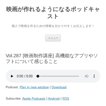
映画が作れるようになるポッドキャ
スト
個人で映画を作るための情報を分かりやすくお伝えします！
コ
メニュー
ン
テ
ン
ツ
へ
Vol.287 [映画制作講座] 高機能なアプリやソ
ス
キ
フトについて感じること
ッ
プ
Podcast:
Play in new window
|
Download
Subscribe:
Apple Podcasts
|
Android
|
RSS