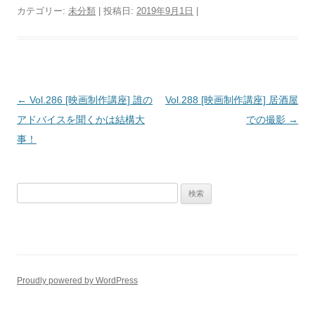
カテゴリー:
未分類
| 投稿日:
2019年9月1日
|
投
←
Vol.286 [映画制作講座] 誰の
Vol.288 [映画制作講座] 居酒屋
稿
アドバイスを聞くかは結構大
での撮影
→
ナ
事！
ビ
ゲ
検
ー
索:
シ
ョ
ン
Proudly powered by WordPress