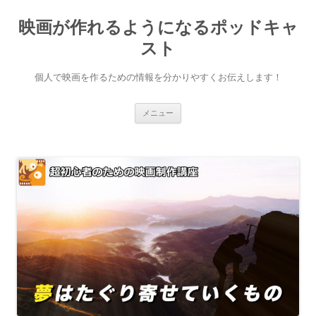
映画が作れるようになるポッドキャ
スト
個人で映画を作るための情報を分かりやすくお伝えします！
コ
メニュー
ン
テ
ン
ツ
へ
ス
キ
ッ
プ