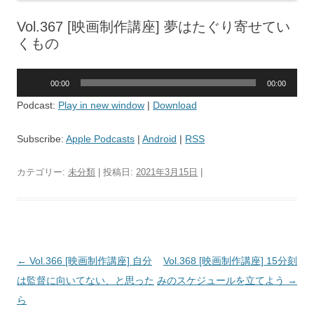
Vol.367 [映画制作講座] 夢はたぐり寄せてい
くもの
音
00:00
00:00
声
Podcast:
Play in new window
|
Download
プ
レ
Subscribe:
Apple Podcasts
|
Android
|
RSS
ー
ヤ
カテゴリー:
未分類
| 投稿日:
2021年3月15日
|
ー
投
←
Vol.366 [映画制作講座] 自分
Vol.368 [映画制作講座] 15分刻
稿
は監督に向いてない、と思った
みのスケジュールを立てよう
→
ナ
ら