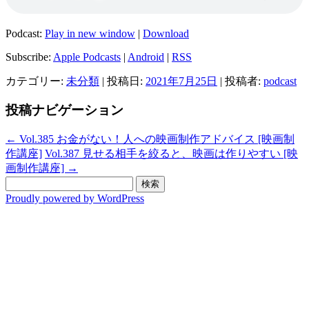
Podcast:
Play in new window
|
Download
Subscribe:
Apple Podcasts
|
Android
|
RSS
カテゴリー:
未分類
| 投稿日:
2021年7月25日
|
投稿者:
podcast
投稿ナビゲーション
←
Vol.385 お金がない！人への映画制作アドバイス [映画制
作講座]
Vol.387 見せる相手を絞ると、映画は作りやすい [映
画制作講座]
→
検
索:
Proudly powered by WordPress