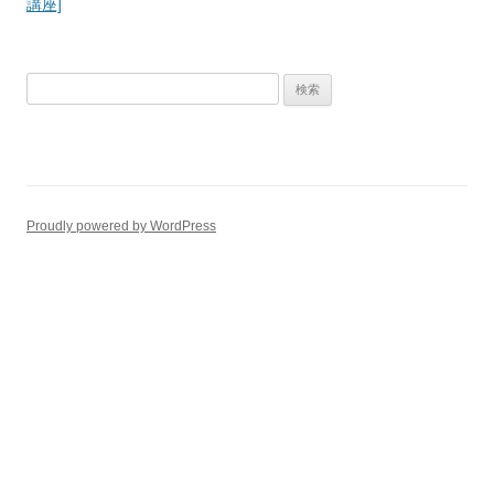
ナ
講座]
ビ
ゲ
検
ー
索:
シ
ョ
ン
Proudly powered by WordPress