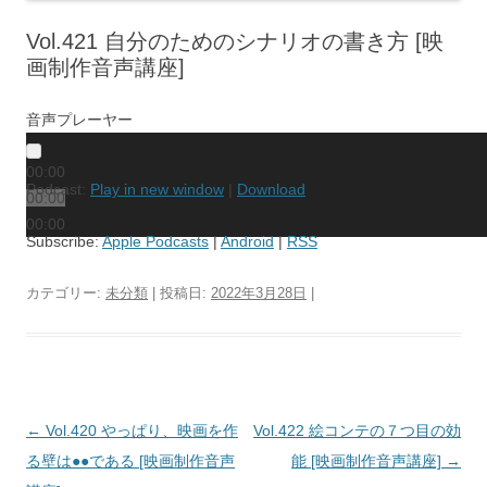
Vol.421 自分のためのシナリオの書き方 [映
画制作音声講座]
音声プレーヤー
00:00
Podcast:
Play in new window
|
Download
00:00
00:00
Subscribe:
Apple Podcasts
|
Android
|
RSS
カテゴリー:
未分類
| 投稿日:
2022年3月28日
|
投
←
Vol.420 やっぱり、映画を作
Vol.422 絵コンテの７つ目の効
稿
る壁は●●である [映画制作音声
能 [映画制作音声講座]
→