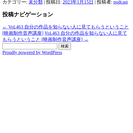
カテゴリー:
未分類
| 投稿日:
2023年1月15日
|
投稿者:
podcast
投稿ナビゲーション
←
Vol.463 自分の作品を知らない人に見てもらうということ
[映画制作音声講座]
Vol.463 自分の作品を知らない人に見て
もらうということ [映画制作音声講座]
→
検
索:
Proudly powered by WordPress