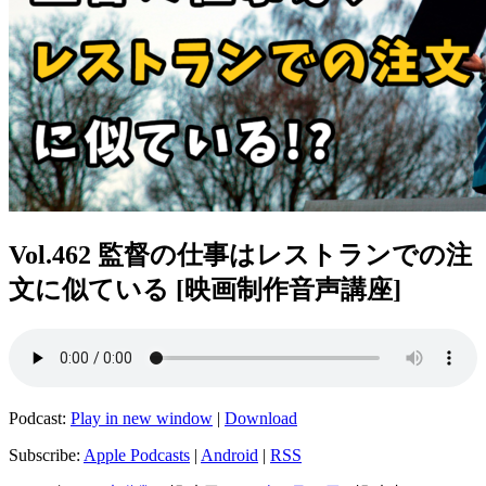
Vol.462 監督の仕事はレストランでの注
文に似ている [映画制作音声講座]
Podcast:
Play in new window
|
Download
Subscribe:
Apple Podcasts
|
Android
|
RSS