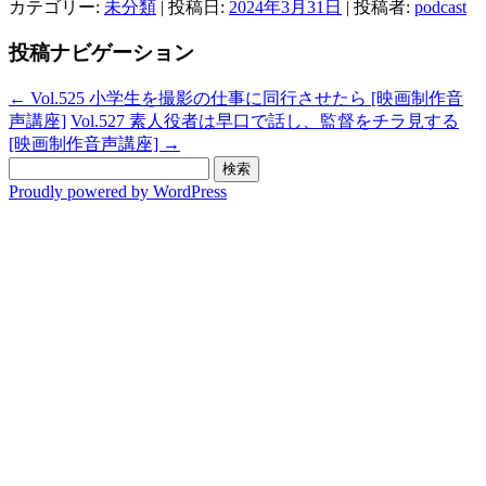
カテゴリー:
未分類
| 投稿日:
2024年3月31日
|
投稿者:
podcast
投稿ナビゲーション
←
Vol.525 小学生を撮影の仕事に同行させたら [映画制作音
声講座]
Vol.527 素人役者は早口で話し、監督をチラ見する
[映画制作音声講座]
→
検
索:
Proudly powered by WordPress