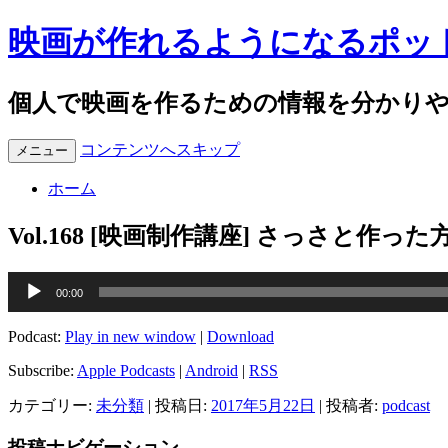
映画が作れるようになるポッ
個人で映画を作るための情報を分かり
コンテンツへスキップ
メニュー
ホーム
Vol.168 [映画制作講座] さっさと作
音
00:00
声
プ
Podcast:
Play in new window
|
Download
レ
ー
Subscribe:
Apple Podcasts
|
Android
|
RSS
ヤ
カテゴリー:
未分類
| 投稿日:
2017年5月22日
|
投稿者:
podcast
ー
投稿ナビゲーション