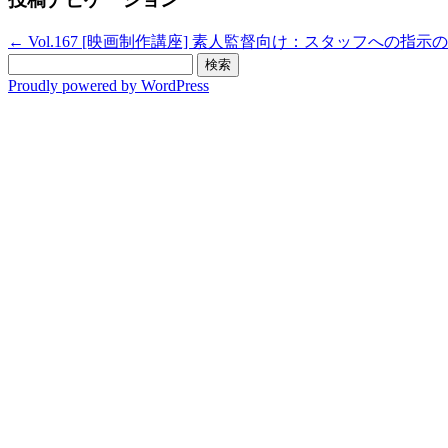
←
Vol.167 [映画制作講座] 素人監督向け：スタッフへの指示
検
索:
Proudly powered by WordPress