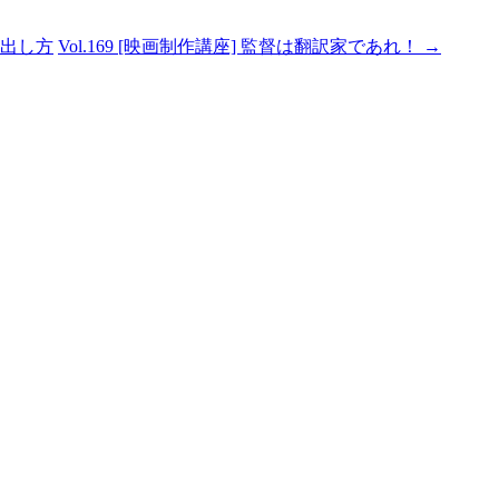
の出し方
Vol.169 [映画制作講座] 監督は翻訳家であれ！
→